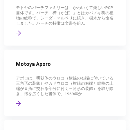
モトヤのバーチファミリーは、かわいくて楽しいPOP
書体です。バーチ「樺（かば）」とはカバノキ科の植
物の総称で、シーダ・マルベリに続き、樹木から命名
しました。バーチの特徴は文書を組ん
Motoya Aporo
アポロは、明朝体のウロコ（横線の右端に付いている
三角形の装飾）やカドウロコ（横線の右端と縦棒の上
端が直角に交わる部分に付く三角形の装飾）を取り除
き、懐を広くした書体で、1969年か