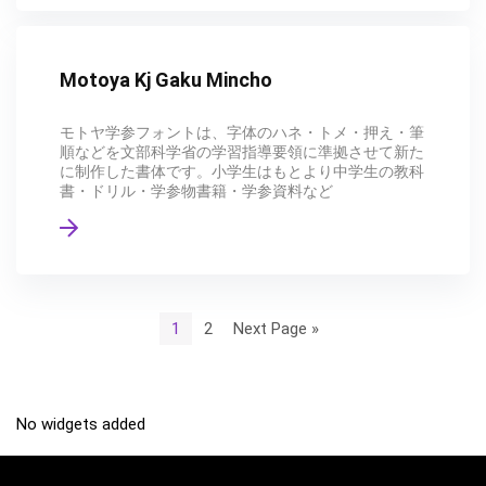
Motoya Kj Gaku Mincho
モトヤ学参フォントは、字体のハネ・トメ・押え・筆
順などを文部科学省の学習指導要領に準拠させて新た
に制作した書体です。小学生はもとより中学生の教科
書・ドリル・学参物書籍・学参資料など
1
2
Next Page »
No widgets added