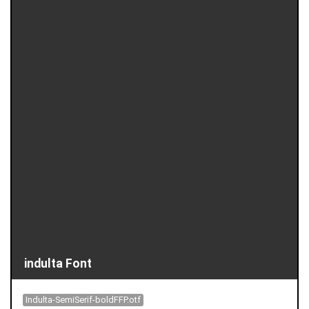
indulta Font
Indulta-SemiSerif-boldFFP.otf