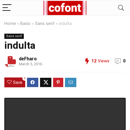
Home
»
Basic
»
Sans serif
»
indulta
Sans serif
indulta
deFharo
12
Views
0
March 5, 2016
0
Save