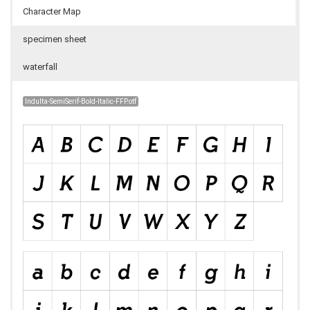
Character Map
specimen sheet
waterfall
Indulta-SemiSerif-Bold-Italic-FFP.otf